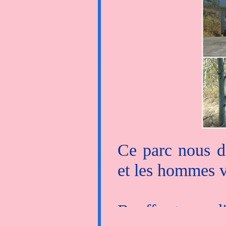
hum... Nous fr
congénère se tro
pour laisser p
à la fois heure
plus ! Mais mitr
Ce parc nous d
et les hommes v
Banff est grand