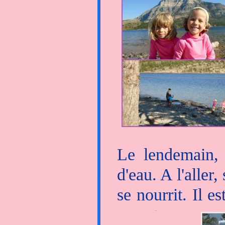
En plein milieu
Comme Bambi ! E
mulet et faons 
le village, s'al
! Nous voyons 
Les jumelles son
Le lendemain,
d'eau. A l'aller
se nourrit. Il e
au retour, nou