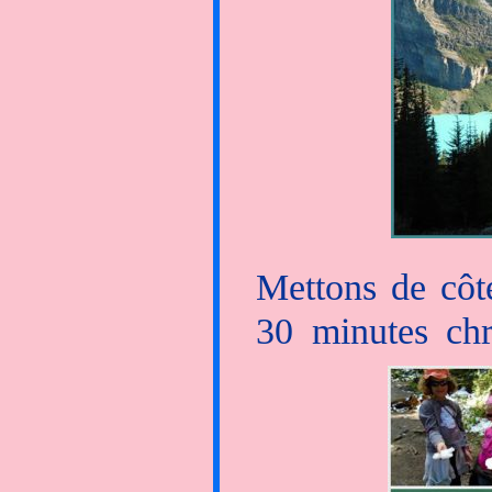
Mettons de côté
30 minutes chr
poursuivons no
Agnes. Des lacs
glaciers venant