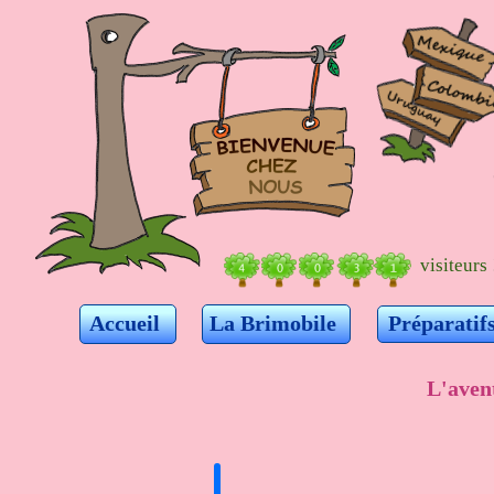
visiteurs 
Accueil
La Brimobile
Préparatif
L'avent