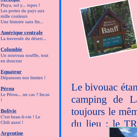
Nous essayon
Playa, sol y... topes !
Les portes du pays aux
distinguons de
mille couleurs
Une histoire sans fin...
route après avo
Amérique centrale
les prairies,
La traversée du désert...
Colombie
abondamment à
Un nouveau souffle, tout
en douceur
surprise des C
Equateur
mais heureux...
Dépassons nos limites !
Le bivouac étant
Au matin, la su
Pérou
Le Pérou... un cas ? Incas
camping de La
enneigés s'off
!
toujours le même
Bolivie
impressionnant
C'est beau-li-vie ! Le
du lieu : le T
Chili aussi !
Après la récolt
Argentine
voie de chemin