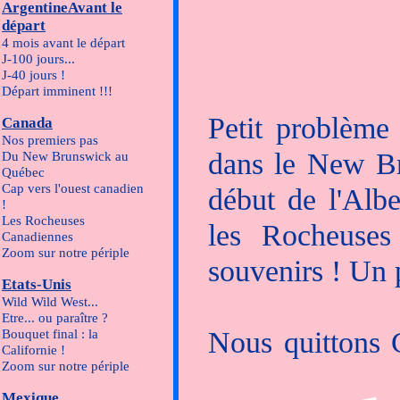
ArgentineAvant le
départ
4 mois avant le départ
J-100 jours...
J-40 jours !
Départ imminent !!!
Petit problème
Canada
Nos premiers pas
dans le New Bru
Du New Brunswick au
Québec
Cap vers l'ouest canadien
début de l'Albe
!
Les Rocheuses
les Rocheuses
Canadiennes
Zoom sur notre périple
souvenirs ! Un 
Etats-Unis
Wild Wild West...
Etre... ou paraître ?
Nous quittons C
Bouquet final : la
Californie !
Zoom sur notre périple
Canmore, aux p
Mexique