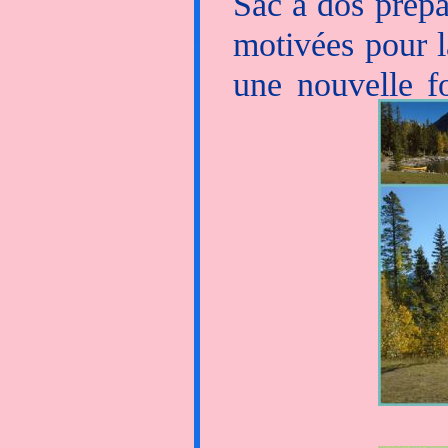
Sac à dos prépar
motivées pour l
une nouvelle f
décollage à 7h,
caresse les s
sillonnant la 
éviter une ren
poivre obligatoi
nous ne renco
randonnée reste
flan de falaise.
De retour de la