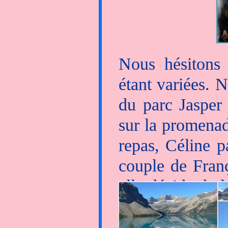
Aujourd'hui no
petits rongeurs.
Nous hésitons 
étant variées. 
du parc Jasper
sur la promenad
repas, Céline p
couple de Franç
elle décide de 
camping-car, l
belle soirée p