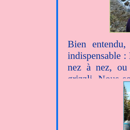
Bien entendu,
indispensable : 
nez à nez, ou 
grizzli. Nous s
Rocheuses. En p
discontinuer, 
"Les mystérieus
pas d'jambe de b